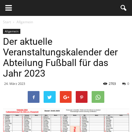
FTG
Pfungstadt
Start
Allgemein
Allgemein
Der aktuelle
Veranstaltungskalender der
Abteilung Fußball für das
Jahr 2023
24. März 2023
2703
0